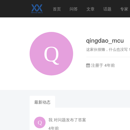
首页
问答
文章
话题
专家
qingdao_mcu
这家伙很懒，什么也没写
注册于 4年前
最新动态
我 对问题发布了答案
4年前