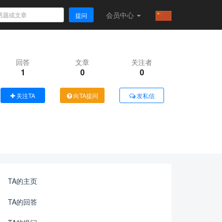
会员
中心
提问
回答
文章
关注者
1
0
0
关注TA
向TA提问
发私信
TA的主页
TA的回答