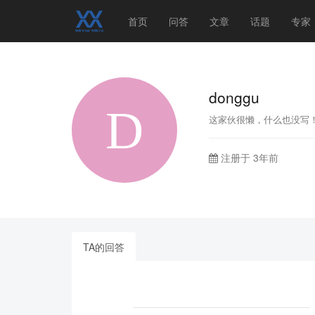
首页
问答
文章
话题
专家
donggu
这家伙很懒，什么也没写
注册于 3年前
TA的回答