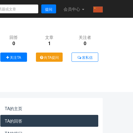
会员
中心
提问
回答
文章
关注者
0
1
0
关注TA
向TA提问
发私信
TA的主页
TA的回答