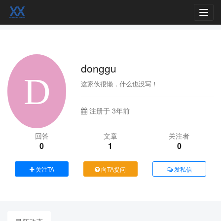
Toggl
navig
donggu
这家伙很懒，什么也没写！
注册于 3年前
回答
文章
关注者
0
1
0
关注TA
向TA提问
发私信