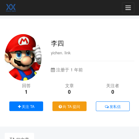
Toggl
navig
李四
yichen. link
注册于 1 年前
回答
文章
关注者
1
0
0
关注 TA
向 TA 提问
发私信