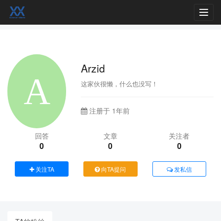
Toggl
navig
Arzid
这家伙很懒，什么也没写！
注册于 1年前
回答
文章
关注者
0
0
0
关注TA
向TA提问
发私信