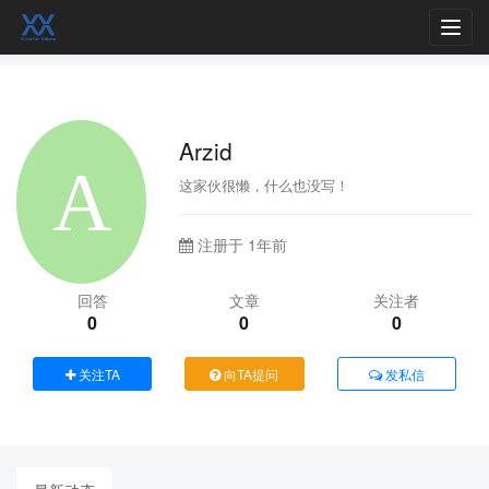
Toggl
navig
Arzid
这家伙很懒，什么也没写！
注册于 1年前
回答
文章
关注者
0
0
0
关注TA
向TA提问
发私信