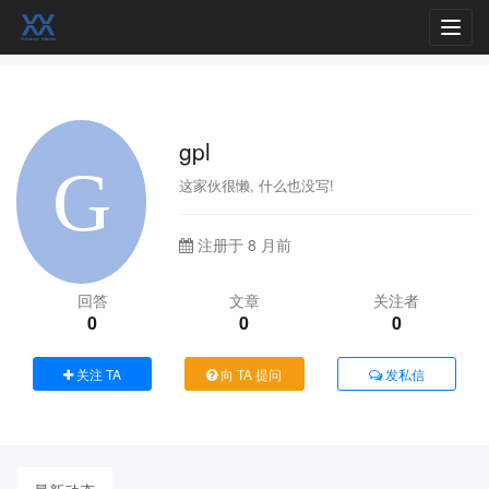
Toggl
navig
gpl
这家伙很懒, 什么也没写!
注册于 8 月前
回答
文章
关注者
0
0
0
关注 TA
向 TA 提问
发私信