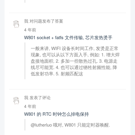
我 对问题发布了答案
4 年前
W801 socket + fatfs 文件传输, 芯片发热烫手
一般来讲, WIFI 设备长时间工作, 发烫是正常
现象, 也可以从以下方面入手, 例如: 1. 增大焊
盘接地面积. 2. 多加一些散热过孔. 3. 电源走
线尽可能宽. 4. 也可以通过牺牲射频性能, 降
低发射功率. 5. 射频匹配这
我 发表了评论
4 年前
W801 的 RTC 时钟怎么掉电保持
@lutherluo 哦对, W801 只能定时器唤醒.