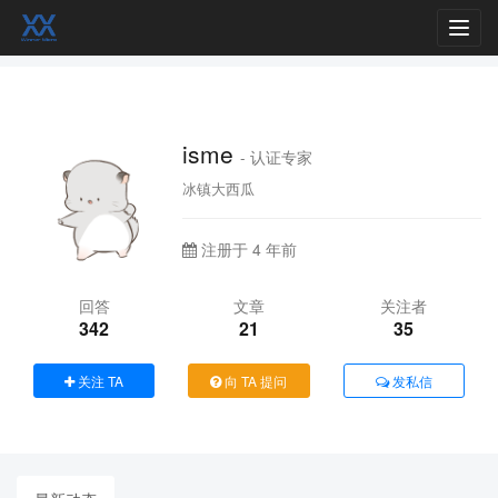
Toggl
navig
isme
- 认证专家
冰镇大西瓜
注册于 4 年前
回答
文章
关注者
342
21
35
关注 TA
向 TA 提问
发私信