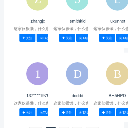
zhangjc
smithkid
luxunnet
这家伙很懒，什么也没写！
这家伙很懒，什么也没写！
这家伙很懒，什么
关注
向TA提问
关注
向TA提问
关注
向TA
137****1976
ddddd
BH5HPD
这家伙很懒，什么也没写！
这家伙很懒，什么也没写！
这家伙很懒，什么
关注
向TA提问
关注
向TA提问
关注
向TA