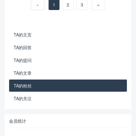
«
1
2
3
»
TA的主页
TA的回答
TA的提问
TA的文章
TA的粉丝
TA的关注
会员统计