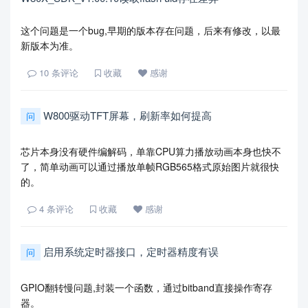
这个问题是一个bug,早期的版本存在问题，后来有修改，以最
新版本为准。
10
条评论
收藏
感谢
W800驱动TFT屏幕，刷新率如何提高
问
芯片本身没有硬件编解码，单靠CPU算力播放动画本身也快不
了，简单动画可以通过播放单帧RGB565格式原始图片就很快
的。
4
条评论
收藏
感谢
启用系统定时器接口，定时器精度有误
问
GPIO翻转慢问题,封装一个函数，通过bitband直接操作寄存
器。