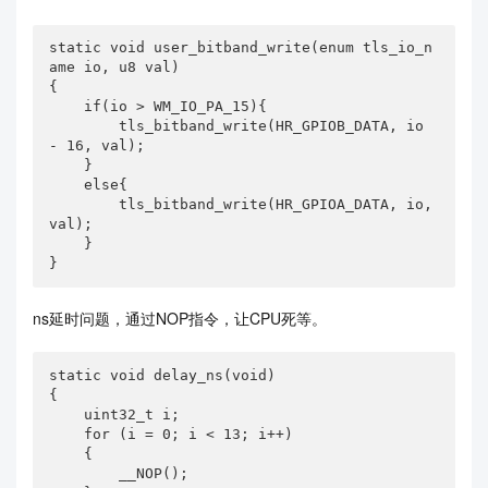
static void user_bitband_write(enum tls_io_n
ame io, u8 val)

{

    if(io > WM_IO_PA_15){

        tls_bitband_write(HR_GPIOB_DATA, io 
- 16, val);

    }

    else{

        tls_bitband_write(HR_GPIOA_DATA, io, 
val);

    }

}
ns延时问题，通过NOP指令，让CPU死等。
static void delay_ns(void)

{

    uint32_t i;

    for (i = 0; i < 13; i++)

    {

        __NOP();
