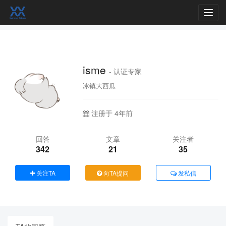
Toggl
navig
isme
- 认证专家
冰镇大西瓜
注册于 4年前
回答
文章
关注者
342
21
35
关注TA
向TA提问
发私信