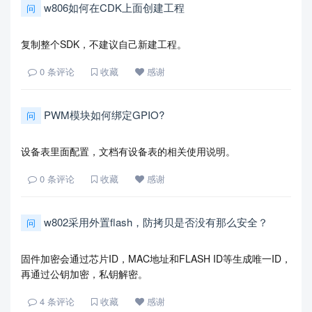
w806如何在CDK上面创建工程
问
复制整个SDK，不建议自己新建工程。
0
条评论
收藏
感谢
PWM模块如何绑定GPIO?
问
设备表里面配置，文档有设备表的相关使用说明。
0
条评论
收藏
感谢
w802采用外置flash，防拷贝是否没有那么安全？
问
固件加密会通过芯片ID，MAC地址和FLASH ID等生成唯一ID，
再通过公钥加密，私钥解密。
4
条评论
收藏
感谢