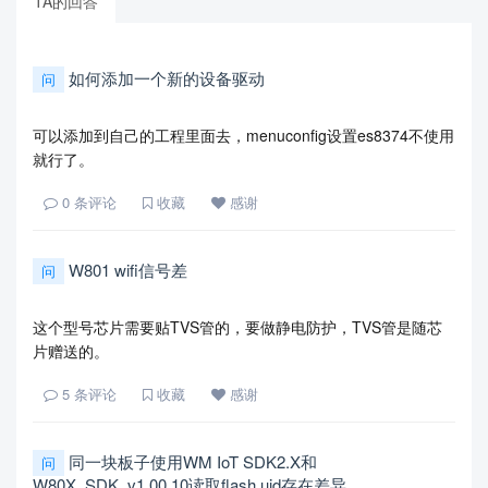
TA的回答
如何添加一个新的设备驱动
问
可以添加到自己的工程里面去，menuconfig设置es8374不使用
就行了。
0
条评论
收藏
感谢
W801 wifi信号差
问
这个型号芯片需要贴TVS管的，要做静电防护，TVS管是随芯
片赠送的。
5
条评论
收藏
感谢
同一块板子使用WM IoT SDK2.X和
问
W80X_SDK_v1.00.10读取flash uid存在差异