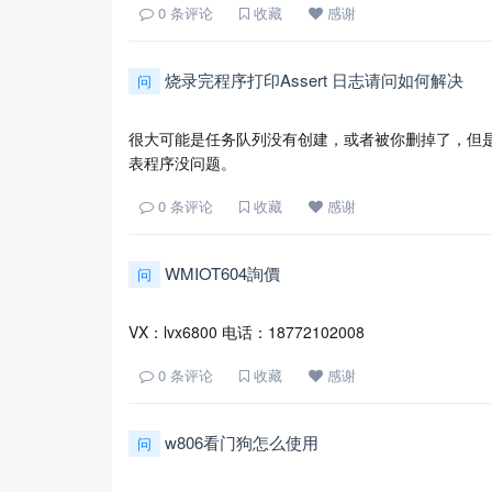
0
条评论
收藏
感谢
烧录完程序打印Assert 日志请问如何解决
问
很大可能是任务队列没有创建，或者被你删掉了，但
表程序没问题。
0
条评论
收藏
感谢
WMIOT604詢價
问
VX：lvx6800 电话：18772102008
0
条评论
收藏
感谢
w806看门狗怎么使用
问