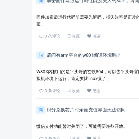
加密固件导致运行时性能损失大约30%，请
问
固件加密后运行代码前需要先解码，损失效率是正常
密。
0
条评论
收藏
感谢
请问有arm平台的w801编译环境吗？
问
W80X内核用的是平头哥的玄铁804，可以去平头哥官
拟机环境下运行，肯定要比linux慢了。
0
条评论
收藏
感谢
积分兑换芯片时余额充值界面无法访问
问
微信支付功能暂时关闭了，可能需要晚些开放。
0
条评论
收藏
感谢