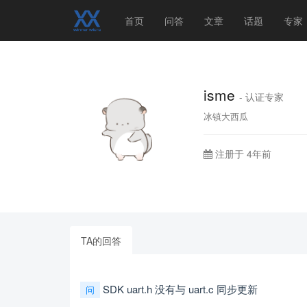
首页
问答
文章
话题
专家
isme
- 认证专家
冰镇大西瓜
注册于 4年前
TA的回答
SDK uart.h 没有与 uart.c 同步更新
问