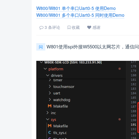
W800/W801 单个串口Uart0-5 使用Demo
W800/W801 多个串口Uart0-5 同时使用Demo
3
条评论
收藏
感谢
W801使用spi外接W5500以太网芯片，通信
问