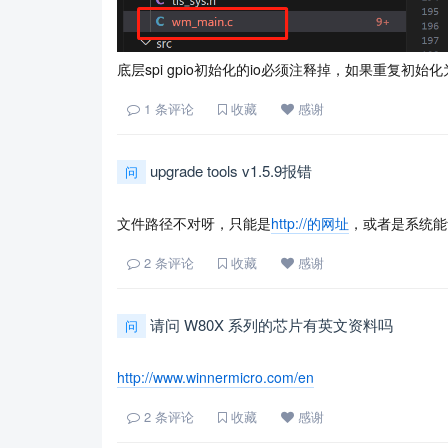
底层spi gpio初始化的io必须注释掉，如果重复初始
1
条评论
收藏
感谢
upgrade tools v1.5.9报错
问
文件路径不对呀，只能是
http://的网址
，或者是系统能
2
条评论
收藏
感谢
请问 W80X 系列的芯片有英文资料吗
问
http://www.winnermicro.com/en
2
条评论
收藏
感谢