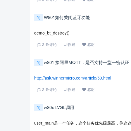
W801如何关闭蓝牙功能
问
demo_bt_destroy()
2
条评论
收藏
感谢
w801 接阿里MQTT，是否支持一型一密认证
问
http://ask.winnermicro.com/article/59.html
2
条评论
收藏
感谢
w80x LVGL调用
问
user_main是一个任务，这个任务优先级最高，你这这