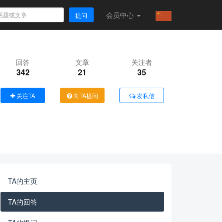
会员
中心
提问
回答
文章
关注者
342
21
35
关注TA
向TA提问
发私信
TA的主页
TA的回答