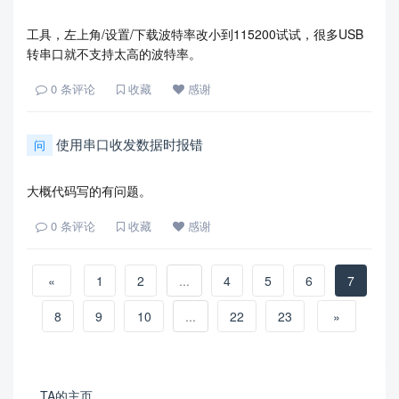
工具，左上角/设置/下载波特率改小到115200试试，很多USB
转串口就不支持太高的波特率。
0
条评论
收藏
感谢
使用串口收发数据时报错
问
大概代码写的有问题。
0
条评论
收藏
感谢
«
1
2
...
4
5
6
7
8
9
10
...
22
23
»
TA的主页