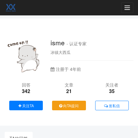
Toggl
navig
isme
- 认证专家
冰镇大西瓜
注册于 4年前
回答
文章
关注者
342
21
35
关注TA
向TA提问
发私信