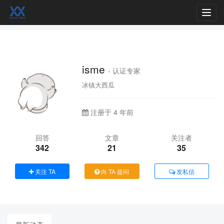
Toggl
navig
isme
- 认证专家
冰镇大西瓜
注册于 4 年前
回答
文章
关注者
342
21
35
关注 TA
向 TA 提问
发私信