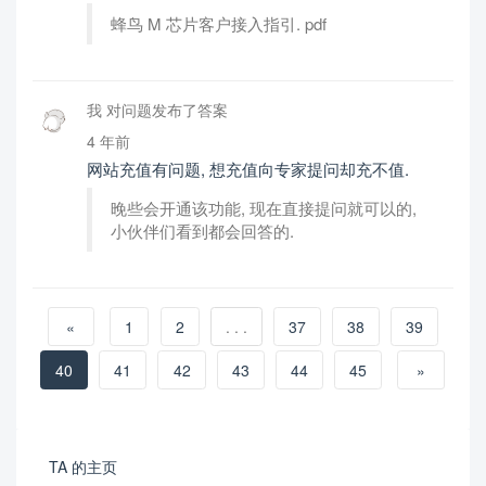
蜂鸟 M 芯片客户接入指引. pdf
我 对问题发布了答案
4 年前
网站充值有问题, 想充值向专家提问却充不值.
晚些会开通该功能, 现在直接提问就可以的,
小伙伴们看到都会回答的.
«
1
2
. . .
37
38
39
40
41
42
43
44
45
»
TA 的主页