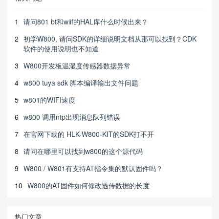
1
请问801 bt和wiif的HAL库什么时候出来？
2
初学W800, 请问SDK的详细说明文档从那可以找到？CDK
软件的使用说明也不知道
3
W800开发板温湿度传感器数据异常
4
w800 tuya sdk 脚本编译输出文件问题
5
w801的WIFI速度
6
w800 调用ntp出现消息队列错误
7
在官网下载的 HLK-W800-KIT的SDK打不开
8
请问在哪里可以找到w800的这个源代码
9
W800 / W801有支持AT指令集的默认固件吗？
10
W800的AT固件如何修改透传数据的长度
热门文章