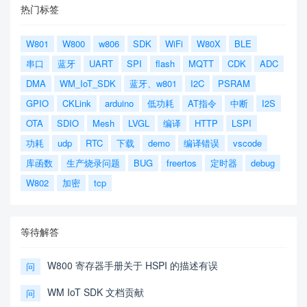
热门标签
W801
W800
w806
SDK
WiFi
W80X
BLE
串口
蓝牙
UART
SPI
flash
MQTT
CDK
ADC
DMA
WM_IoT_SDK
蓝牙、w801
I2C
PSRAM
GPIO
CKLink
arduino
低功耗
AT指令
中断
I2S
OTA
SDIO
Mesh
LVGL
编译
HTTP
LSPI
功耗
udp
RTC
下载
demo
编译错误
vscode
库函数
生产烧录问题
BUG
freertos
定时器
debug
W802
加密
tcp
等待解答
W800 寄存器手册关于 HSPI 的描述有误
问
WM IoT SDK 文档贡献
问