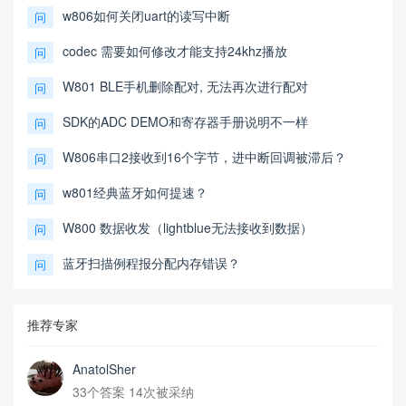
w806如何关闭uart的读写中断
问
codec 需要如何修改才能支持24khz播放
问
W801 BLE手机删除配对, 无法再次进行配对
问
SDK的ADC DEMO和寄存器手册说明不一样
问
W806串口2接收到16个字节，进中断回调被滞后？
问
w801经典蓝牙如何提速？
问
W800 数据收发（lightblue无法接收到数据）
问
蓝牙扫描例程报分配内存错误？
问
推荐专家
AnatolSher
33个答案 14次被采纳