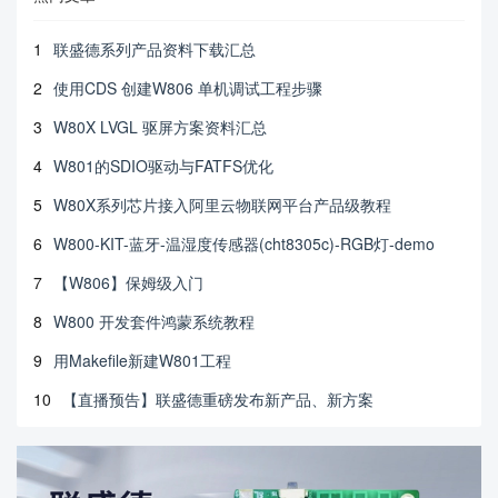
1
联盛德系列产品资料下载汇总
2
使用CDS 创建W806 单机调试工程步骤
3
W80X LVGL 驱屏方案资料汇总
4
W801的SDIO驱动与FATFS优化
5
W80X系列芯片接入阿里云物联网平台产品级教程
6
W800-KIT-蓝牙-温湿度传感器(cht8305c)-RGB灯-demo
7
【W806】保姆级入门
8
W800 开发套件鸿蒙系统教程
9
用Makefile新建W801工程
10
【直播预告】联盛德重磅发布新产品、新方案