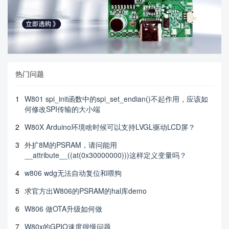
热门问题
1
W801 spi_init函数中的spi_set_endian()不起作用，应该如
何修改SPI传输的大小端
2
W80X Arduino环境啥时候可以支持LVGL驱动LCD屏？
3
外扩8M的PSRAM，请问能用
__attribute__((at(0x30000000)))这样定义变量吗？
4
w806 wdg无法自动复位和喂狗
5
求官方出W806的PSRAM的hal库demo
6
W806 做OTA升级如何做
7
W80x的GPIO速度很慢问题