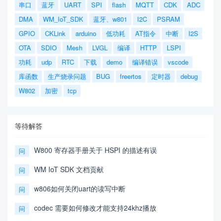
串口
蓝牙
UART
SPI
flash
MQTT
CDK
ADC
DMA
WM_IoT_SDK
蓝牙、w801
I2C
PSRAM
GPIO
CKLink
arduino
低功耗
AT指令
中断
I2S
OTA
SDIO
Mesh
LVGL
编译
HTTP
LSPI
功耗
udp
RTC
下载
demo
编译错误
vscode
库函数
生产烧录问题
BUG
freertos
定时器
debug
W802
加密
tcp
等待解答
W800 寄存器手册关于 HSPI 的描述有误
问
WM IoT SDK 文档贡献
问
w806如何关闭uart的读写中断
问
codec 需要如何修改才能支持24khz播放
问