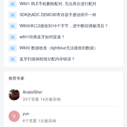
W801 BLE手机删除配对, 无法再次进行配对
问
SDK的ADC DEMO和寄存器手册说明不一样
问
W806串口2接收到16个字节，进中断回调被滞后？
问
w801经典蓝牙如何提速？
问
W800 数据收发（lightblue无法接收到数据）
问
蓝牙扫描例程报分配内存错误？
问
推荐专家
AnatolSher
33个答案 14次被采纳
yun
6个答案 1次被采纳