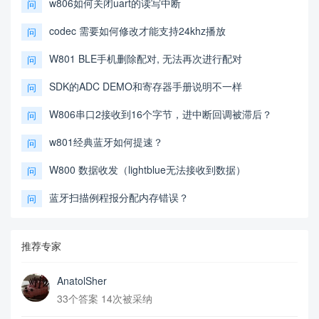
w806如何关闭uart的读写中断
问
codec 需要如何修改才能支持24khz播放
问
W801 BLE手机删除配对, 无法再次进行配对
问
SDK的ADC DEMO和寄存器手册说明不一样
问
W806串口2接收到16个字节，进中断回调被滞后？
问
w801经典蓝牙如何提速？
问
W800 数据收发（lightblue无法接收到数据）
问
蓝牙扫描例程报分配内存错误？
问
推荐专家
AnatolSher
33个答案 14次被采纳