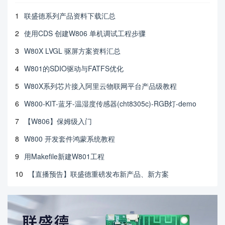
1
联盛德系列产品资料下载汇总
2
使用CDS 创建W806 单机调试工程步骤
3
W80X LVGL 驱屏方案资料汇总
4
W801的SDIO驱动与FATFS优化
5
W80X系列芯片接入阿里云物联网平台产品级教程
6
W800-KIT-蓝牙-温湿度传感器(cht8305c)-RGB灯-demo
7
【W806】保姆级入门
8
W800 开发套件鸿蒙系统教程
9
用Makefile新建W801工程
10
【直播预告】联盛德重磅发布新产品、新方案