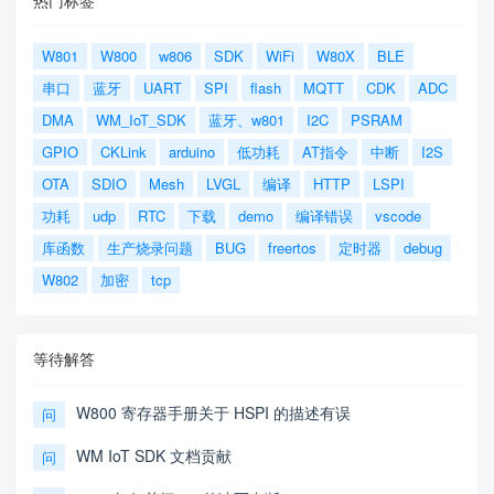
热门标签
W801
W800
w806
SDK
WiFi
W80X
BLE
串口
蓝牙
UART
SPI
flash
MQTT
CDK
ADC
DMA
WM_IoT_SDK
蓝牙、w801
I2C
PSRAM
GPIO
CKLink
arduino
低功耗
AT指令
中断
I2S
OTA
SDIO
Mesh
LVGL
编译
HTTP
LSPI
功耗
udp
RTC
下载
demo
编译错误
vscode
库函数
生产烧录问题
BUG
freertos
定时器
debug
W802
加密
tcp
等待解答
W800 寄存器手册关于 HSPI 的描述有误
问
WM IoT SDK 文档贡献
问