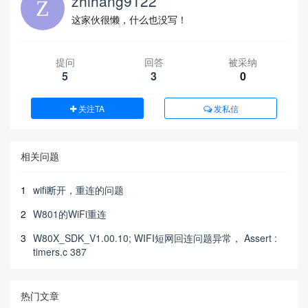
zhihang9122
这家伙很懒，什么也没写！
提问
回答
被采纳
5
3
0
关注TA
发私信
相关问题
1
wifi断开，重连的问题
2
W801的WiFi重连
3
W80X_SDK_V1.00.10; WIFI短网回连问题异常， Assert :
timers.c 387
热门文章