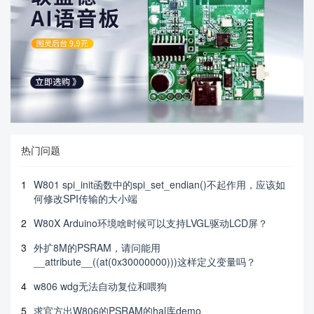
热门问题
1
W801 spi_init函数中的spi_set_endian()不起作用，应该如
何修改SPI传输的大小端
2
W80X Arduino环境啥时候可以支持LVGL驱动LCD屏？
3
外扩8M的PSRAM，请问能用
__attribute__((at(0x30000000)))这样定义变量吗？
4
w806 wdg无法自动复位和喂狗
5
求官方出W806的PSRAM的hal库demo