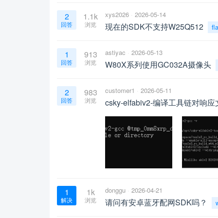
xys2026
2026-05-14
2
1.1k
回答
浏览
现在的SDK不支持W25Q512
fl
astiyac
2026-05-13
1
913
回答
浏览
W80X系列使用GC032A摄像头
customer1
2026-05-11
2
983
回答
浏览
csky-elfabiv2-编译工具链
donggu
2026-04-21
1
1k
解决
浏览
请问有安卓蓝牙配网SDK吗？