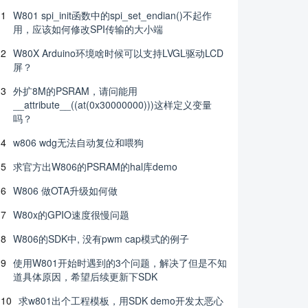
1
W801 spi_init函数中的spi_set_endian()不起作
用，应该如何修改SPI传输的大小端
2
W80X Arduino环境啥时候可以支持LVGL驱动LCD
屏？
3
外扩8M的PSRAM，请问能用
__attribute__((at(0x30000000)))这样定义变量
吗？
4
w806 wdg无法自动复位和喂狗
5
求官方出W806的PSRAM的hal库demo
6
W806 做OTA升级如何做
7
W80x的GPIO速度很慢问题
8
W806的SDK中, 没有pwm cap模式的例子
9
使用W801开始时遇到的3个问题，解决了但是不知
道具体原因，希望后续更新下SDK
10
求w801出个工程模板，用SDK demo开发太恶心