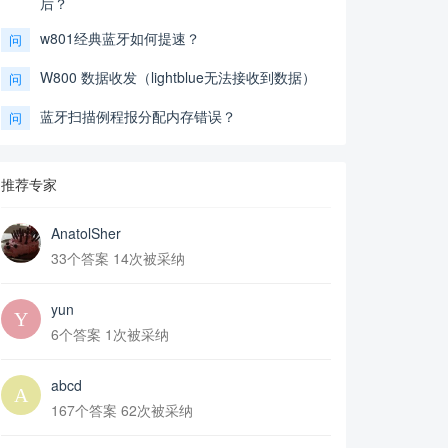
后？
w801经典蓝牙如何提速？
问
W800 数据收发（lightblue无法接收到数据）
问
蓝牙扫描例程报分配内存错误？
问
推荐专家
AnatolSher
33个答案 14次被采纳
yun
6个答案 1次被采纳
abcd
167个答案 62次被采纳