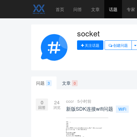
首页
问答
文章
话题
专家
socket
关注话题
创建问题
问题
文章
3
0
cccr
5小时前
0
24
回答
浏览
新版SDK连接wifi问题
WiFi