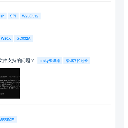
ash
SPI
W25Q512
W80X
GC032A
对响应文件支持的问题？
c-sky编译器
编译路径过长
w800配网