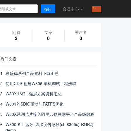
会员
中心
提问
问答
文章
关注者
3
0
0
热门文章
1
联盛德系列产品资料下载汇总
2
使用CDS 创建W806 单机调试工程步骤
3
W80X LVGL 驱屏方案资料汇总
4
W801的SDIO驱动与FATFS优化
5
W80X系列芯片接入阿里云物联网平台产品级教程
6
W800-KIT-蓝牙-温湿度传感器(cht8305c)-RGB灯-
demo