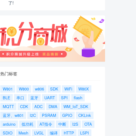
了!
热门标签
W801
W800
w806
SDK
WiFi
W80X
BLE
串口
蓝牙
UART
SPI
flash
MQTT
CDK
ADC
DMA
WM_IoT_SDK
蓝牙、w801
I2C
PSRAM
GPIO
CKLink
arduino
低功耗
AT指令
中断
I2S
OTA
SDIO
Mesh
LVGL
编译
HTTP
LSPI