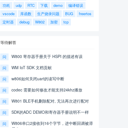
功耗
udp
RTC
下载
demo
编译错误
vscode
库函数
生产烧录问题
BUG
freertos
定时器
debug
W802
加密
tcp
等待解答
W800 寄存器手册关于 HSPI 的描述有误
问
WM IoT SDK 文档贡献
问
w806如何关闭uart的读写中断
问
codec 需要如何修改才能支持24khz播放
问
W801 BLE手机删除配对, 无法再次进行配对
问
SDK的ADC DEMO和寄存器手册说明不一样
问
W806串口2接收到16个字节，进中断回调被滞
问