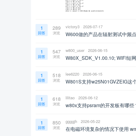
victory3
2026-07-17
1
289
回答
浏览
W600做的产品在辐射测试中频点
w800_user
2026-06-15
1
547
回答
浏览
W80X_SDK_V1.00.10; WIFI短网
lee6220
2026-06-15
1
518
回答
浏览
W801S支持w25N01GVZEIG这个
lilitao
2026-06-12
1
618
回答
浏览
w80x支持psram的开发板有哪些
ggggjh
2026-05-22
1
850
回答
浏览
在电磁环境复杂的情况下使用 wm_w