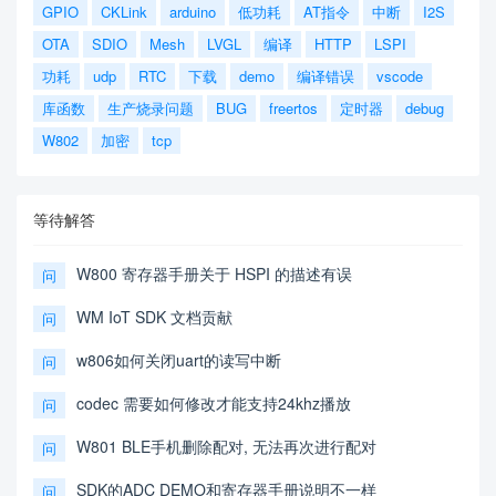
GPIO
CKLink
arduino
低功耗
AT指令
中断
I2S
OTA
SDIO
Mesh
LVGL
编译
HTTP
LSPI
功耗
udp
RTC
下载
demo
编译错误
vscode
库函数
生产烧录问题
BUG
freertos
定时器
debug
W802
加密
tcp
等待解答
W800 寄存器手册关于 HSPI 的描述有误
问
WM IoT SDK 文档贡献
问
w806如何关闭uart的读写中断
问
codec 需要如何修改才能支持24khz播放
问
W801 BLE手机删除配对, 无法再次进行配对
问
SDK的ADC DEMO和寄存器手册说明不一样
问