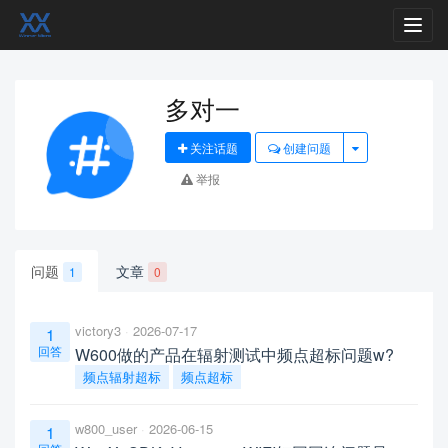
Toggl
navig
多对一
关注话题
创建问题
举报
问题
文章
1
0
victory3
2026-07-17
1
回答
W600做的产品在辐射测试中频点超标问题w?
频点辐射超标
频点超标
w800_user
2026-06-15
1