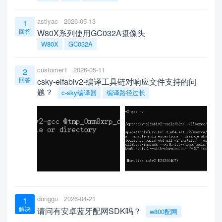
astiyac
2026-05-13
1
回答
W80X系列使用GC032A摄像头
W80X
GC032A
customer1
2026-05-11
2
回答
csky-elfabiv2-编译工具链对响应文件支持的问
题？
c-sky编译器
编译路径过长
donggu
2026-04-21
1
解决
请问有安卓蓝牙配网SDK吗？
w800配网