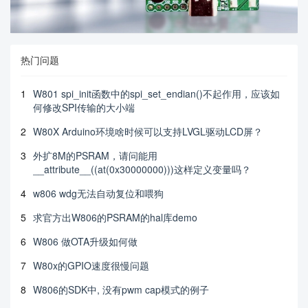
热门问题
1
W801 spi_init函数中的spi_set_endian()不起作用，应该如
何修改SPI传输的大小端
2
W80X Arduino环境啥时候可以支持LVGL驱动LCD屏？
3
外扩8M的PSRAM，请问能用
__attribute__((at(0x30000000)))这样定义变量吗？
4
w806 wdg无法自动复位和喂狗
5
求官方出W806的PSRAM的hal库demo
6
W806 做OTA升级如何做
7
W80x的GPIO速度很慢问题
8
W806的SDK中, 没有pwm cap模式的例子