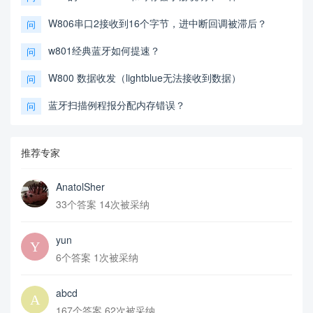
W806串口2接收到16个字节，进中断回调被滞后？
问
w801经典蓝牙如何提速？
问
W800 数据收发（lightblue无法接收到数据）
问
蓝牙扫描例程报分配内存错误？
问
推荐专家
AnatolSher
33个答案 14次被采纳
yun
6个答案 1次被采纳
abcd
167个答案 62次被采纳