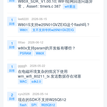
回答
W80X_SDK_V1.00.10; WIFI短网回连问题异
常， Assert : timers.c 387
wifi重连
lee6220
2026-06-15
1
回答
W801S支持w25N01GVZEIG这个flash吗？
W801
支不支持华邦w25N01GVZEIG
lilitao
2026-06-12
1
回答
w80x支持psram的开发板有哪些？
PSRAM
W80X
ggggjh
2026-05-22
1
回答
在电磁环境复杂的情况下使用
wm_wifi_80211_tx 发送数据存在堵塞
MAC
sdk2.0
xys2026
2026-05-14
2
回答
现在的SDK不支持W25Q512
flash
SPI
W25Q512