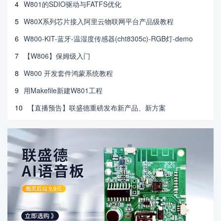
4
W801的SDIO驱动与FATFS优化
5
W80X系列芯片接入阿里云物联网平台产品级教程
6
W800-KIT-蓝牙-温湿度传感器(cht8305c)-RGB灯-demo
7
【W806】保姆级入门
8
W800 开发套件鸿蒙系统教程
9
用Makefile新建W801工程
10
【直播预告】联盛德重磅发布新产品、新方案