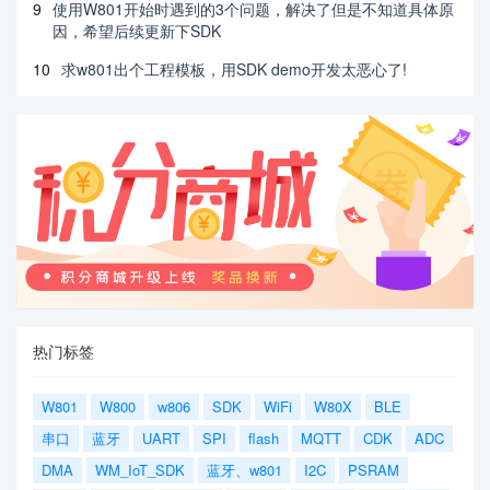
9
使用W801开始时遇到的3个问题，解决了但是不知道具体原
因，希望后续更新下SDK
10
求w801出个工程模板，用SDK demo开发太恶心了!
热门标签
W801
W800
w806
SDK
WiFi
W80X
BLE
串口
蓝牙
UART
SPI
flash
MQTT
CDK
ADC
DMA
WM_IoT_SDK
蓝牙、w801
I2C
PSRAM