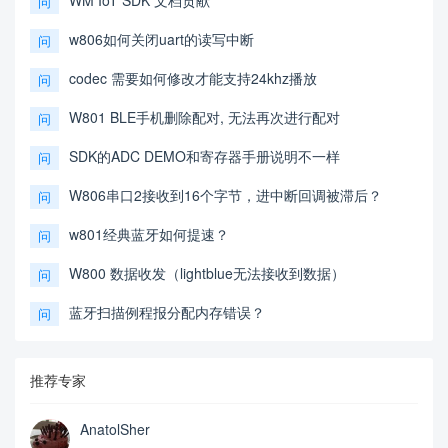
问
w806如何关闭uart的读写中断
问
codec 需要如何修改才能支持24khz播放
问
W801 BLE手机删除配对, 无法再次进行配对
问
SDK的ADC DEMO和寄存器手册说明不一样
问
W806串口2接收到16个字节，进中断回调被滞后？
问
w801经典蓝牙如何提速？
问
W800 数据收发（lightblue无法接收到数据）
问
蓝牙扫描例程报分配内存错误？
问
推荐专家
AnatolSher