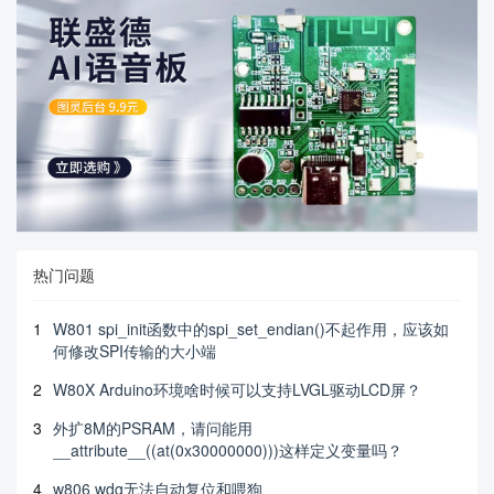
热门问题
1
W801 spi_init函数中的spi_set_endian()不起作用，应该如
何修改SPI传输的大小端
2
W80X Arduino环境啥时候可以支持LVGL驱动LCD屏？
3
外扩8M的PSRAM，请问能用
__attribute__((at(0x30000000)))这样定义变量吗？
4
w806 wdg无法自动复位和喂狗