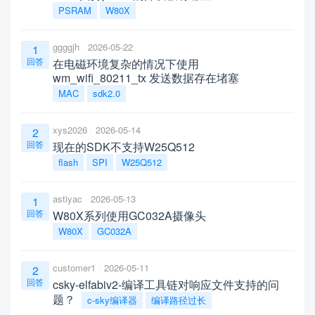
PSRAM
W80X
ggggjh
2026-05-22
1
回答
在电磁环境复杂的情况下使用
wm_wifi_80211_tx 发送数据存在堵塞
MAC
sdk2.0
xys2026
2026-05-14
2
回答
现在的SDK不支持W25Q512
flash
SPI
W25Q512
astiyac
2026-05-13
1
回答
W80X系列使用GC032A摄像头
W80X
GC032A
customer1
2026-05-11
2
回答
csky-elfabiv2-编译工具链对响应文件支持的问
题？
c-sky编译器
编译路径过长