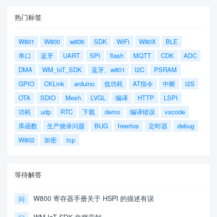
热门标签
W801
W800
w806
SDK
WiFi
W80X
BLE
串口
蓝牙
UART
SPI
flash
MQTT
CDK
ADC
DMA
WM_IoT_SDK
蓝牙、w801
I2C
PSRAM
GPIO
CKLink
arduino
低功耗
AT指令
中断
I2S
OTA
SDIO
Mesh
LVGL
编译
HTTP
LSPI
功耗
udp
RTC
下载
demo
编译错误
vscode
库函数
生产烧录问题
BUG
freertos
定时器
debug
W802
加密
tcp
等待解答
W800 寄存器手册关于 HSPI 的描述有误
问
WM IoT SDK 文档贡献