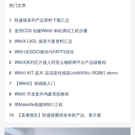
热门文章
1
联盛德系列产品资料下载汇总
2
使用CDS 创建W806 单机调试工程步骤
3
W80X LVGL 驱屏方案资料汇总
4
W801的SDIO驱动与FATFS优化
5
W80X系列芯片接入阿里云物联网平台产品级教程
6
W800-KIT-蓝牙-温湿度传感器(cht8305c)-RGB灯-demo
7
【W806】保姆级入门
8
W800 开发套件鸿蒙系统教程
9
用Makefile新建W801工程
10
【直播预告】联盛德重磅发布新产品、新方案