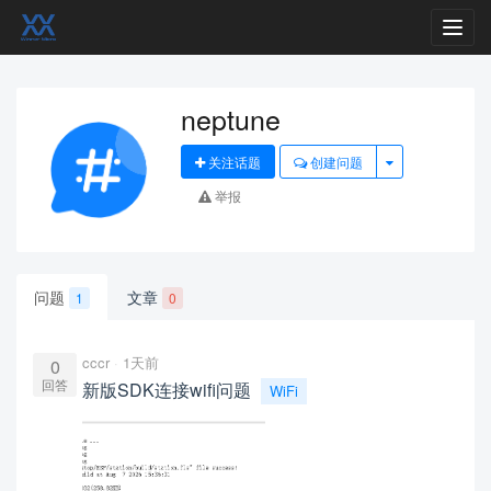
Toggl
navig
neptune
关注话题
创建问题
举报
问题
文章
1
0
cccr
1天前
0
回答
新版SDK连接wifi问题
WiFi