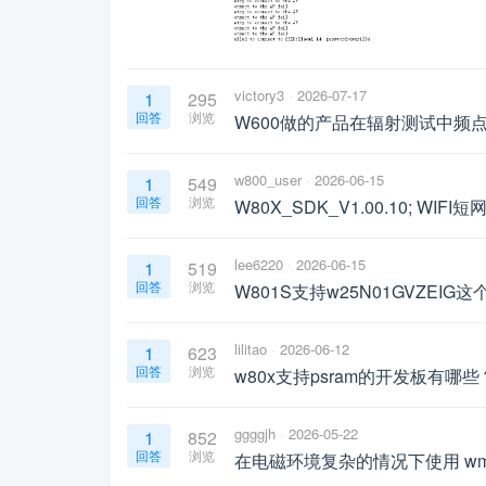
victory3
2026-07-17
1
295
回答
浏览
W600做的产品在辐射测试中频点
w800_user
2026-06-15
1
549
回答
浏览
W80X_SDK_V1.00.10; WIFI短网
lee6220
2026-06-15
1
519
回答
浏览
W801S支持w25N01GVZEIG这个
lilitao
2026-06-12
1
623
回答
浏览
w80x支持psram的开发板有哪些
ggggjh
2026-05-22
1
852
回答
浏览
在电磁环境复杂的情况下使用 wm_w