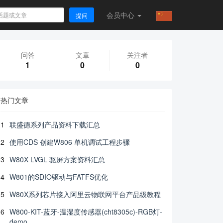
会员
中心
提问
问答
文章
关注者
1
0
0
热门文章
1
联盛德系列产品资料下载汇总
2
使用CDS 创建W806 单机调试工程步骤
3
W80X LVGL 驱屏方案资料汇总
4
W801的SDIO驱动与FATFS优化
5
W80X系列芯片接入阿里云物联网平台产品级教程
6
W800-KIT-蓝牙-温湿度传感器(cht8305c)-RGB灯-
demo