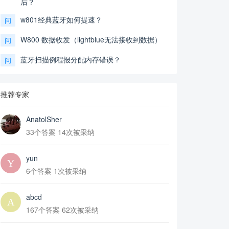
后？
w801经典蓝牙如何提速？
问
W800 数据收发（lightblue无法接收到数据）
问
蓝牙扫描例程报分配内存错误？
问
推荐专家
AnatolSher
33个答案 14次被采纳
yun
6个答案 1次被采纳
abcd
167个答案 62次被采纳