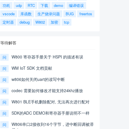
功耗
udp
RTC
下载
demo
编译错误
vscode
库函数
生产烧录问题
BUG
freertos
定时器
debug
W802
加密
tcp
等待解答
W800 寄存器手册关于 HSPI 的描述有误
问
WM IoT SDK 文档贡献
问
w806如何关闭uart的读写中断
问
codec 需要如何修改才能支持24khz播放
问
W801 BLE手机删除配对, 无法再次进行配对
问
SDK的ADC DEMO和寄存器手册说明不一样
问
W806串口2接收到16个字节，进中断回调被滞
问