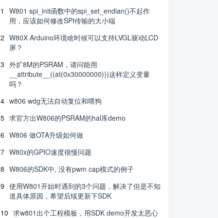
1
W801 spi_init函数中的spi_set_endian()不起作
用，应该如何修改SPI传输的大小端
2
W80X Arduino环境啥时候可以支持LVGL驱动LCD
屏？
3
外扩8M的PSRAM，请问能用
__attribute__((at(0x30000000)))这样定义变量
吗？
4
w806 wdg无法自动复位和喂狗
5
求官方出W806的PSRAM的hal库demo
6
W806 做OTA升级如何做
7
W80x的GPIO速度很慢问题
8
W806的SDK中, 没有pwm cap模式的例子
9
使用W801开始时遇到的3个问题，解决了但是不知
道具体原因，希望后续更新下SDK
10
求w801出个工程模板，用SDK demo开发太恶心