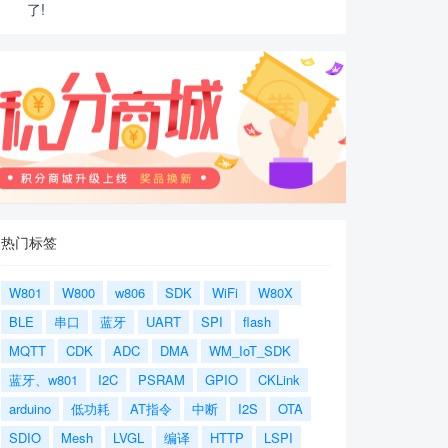
了!
热门标签
W801
W800
w806
SDK
WiFi
W80X
BLE
串口
蓝牙
UART
SPI
flash
MQTT
CDK
ADC
DMA
WM_IoT_SDK
蓝牙、w801
I2C
PSRAM
GPIO
CKLink
arduino
低功耗
AT指令
中断
I2S
OTA
SDIO
Mesh
LVGL
编译
HTTP
LSPI