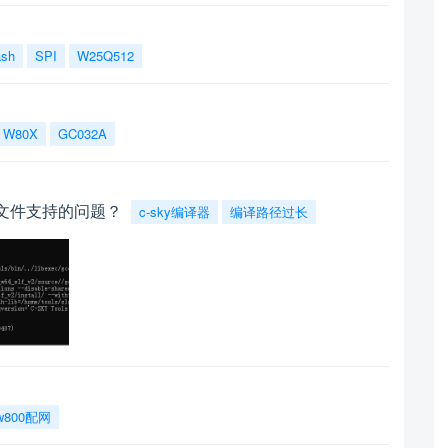
ash
SPI
W25Q512
W80X
GC032A
对响应文件支持的问题？
c-sky编译器
编译路径过长
w800配网