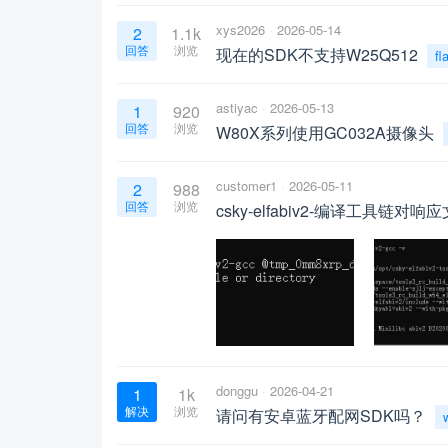
xys2026
2026-05-14
2
1.1k
回答
浏览
现在的SDK不支持W25Q512
fl
astiyac
2026-05-13
1
920
回答
浏览
W80X系列使用GC032A摄像头
customer1
2026-05-11
2
988
回答
浏览
csky-elfabiv2-编译工具链
donggu
2026-04-21
1
1k
解决
浏览
请问有安卓蓝牙配网SDK吗？