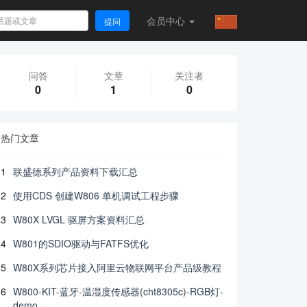
会员
中心
提问
问答
文章
关注者
0
1
0
热门文章
1
联盛德系列产品资料下载汇总
2
使用CDS 创建W806 单机调试工程步骤
3
W80X LVGL 驱屏方案资料汇总
4
W801的SDIO驱动与FATFS优化
5
W80X系列芯片接入阿里云物联网平台产品级教程
6
W800-KIT-蓝牙-温湿度传感器(cht8305c)-RGB灯-
demo