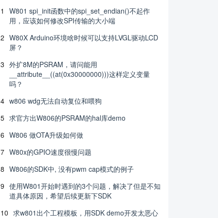
1
W801 spi_init函数中的spi_set_endian()不起作
用，应该如何修改SPI传输的大小端
2
W80X Arduino环境啥时候可以支持LVGL驱动LCD
屏？
3
外扩8M的PSRAM，请问能用
__attribute__((at(0x30000000)))这样定义变量
吗？
4
w806 wdg无法自动复位和喂狗
5
求官方出W806的PSRAM的hal库demo
6
W806 做OTA升级如何做
7
W80x的GPIO速度很慢问题
8
W806的SDK中, 没有pwm cap模式的例子
9
使用W801开始时遇到的3个问题，解决了但是不知
道具体原因，希望后续更新下SDK
10
求w801出个工程模板，用SDK demo开发太恶心