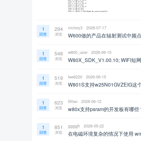
victory3
2026-07-17
1
294
回答
浏览
W600做的产品在辐射测试中频点
w800_user
2026-06-15
1
548
回答
浏览
W80X_SDK_V1.00.10; WIFI短网
lee6220
2026-06-15
1
519
回答
浏览
W801S支持w25N01GVZEIG这个
lilitao
2026-06-12
1
623
回答
浏览
w80x支持psram的开发板有哪些
ggggjh
2026-05-22
1
851
回答
浏览
在电磁环境复杂的情况下使用 wm_w