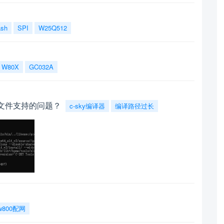
ash
SPI
W25Q512
W80X
GC032A
对响应文件支持的问题？
c-sky编译器
编译路径过长
w800配网