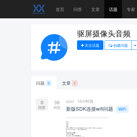
首页
问答
文章
话题
专家
驱屏摄像头音频
关注话题
创建问题
问题
文章
0
1
cccr
12小时前
0
38
回答
浏览
新版SDK连接wifi问题
WiFi