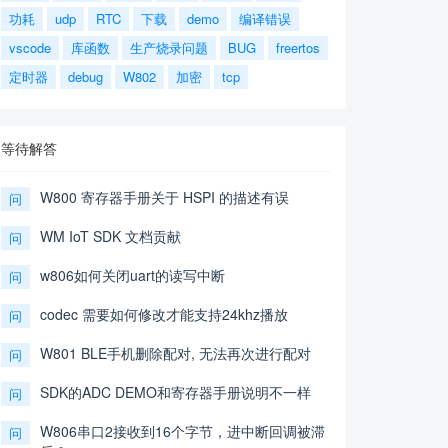
功耗
udp
RTC
下载
demo
编译错误
vscode
库函数
生产烧录问题
BUG
freertos
定时器
debug
W802
加密
tcp
等待解答
W800 寄存器手册关于 HSPI 的描述有误
问
WM IoT SDK 文档贡献
问
w806如何关闭uart的读写中断
问
codec 需要如何修改才能支持24khz播放
问
W801 BLE手机删除配对, 无法再次进行配对
问
SDK的ADC DEMO和寄存器手册说明不一样
问
W806串口2接收到16个字节，进中断回调被滞
问