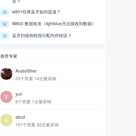
后？
w801经典蓝牙如何提速？
问
W800 数据收发（lightblue无法接收到数据）
问
蓝牙扫描例程报分配内存错误？
问
推荐专家
AnatolSher
33个答案 14次被采纳
yun
6个答案 1次被采纳
abcd
167个答案 62次被采纳