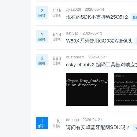
xys2026
2026-05-14
2
1.1k
回答
浏览
现在的SDK不支持W25Q512
fl
astiyac
2026-05-13
1
919
回答
浏览
W80X系列使用GC032A摄像头
customer1
2026-05-11
2
988
回答
浏览
csky-elfabiv2-编译工具链
donggu
2026-04-21
1
1k
解决
浏览
请问有安卓蓝牙配网SDK吗？