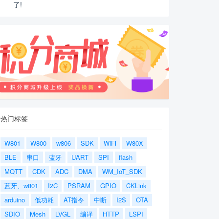
了!
热门标签
W801
W800
w806
SDK
WiFi
W80X
BLE
串口
蓝牙
UART
SPI
flash
MQTT
CDK
ADC
DMA
WM_IoT_SDK
蓝牙、w801
I2C
PSRAM
GPIO
CKLink
arduino
低功耗
AT指令
中断
I2S
OTA
SDIO
Mesh
LVGL
编译
HTTP
LSPI