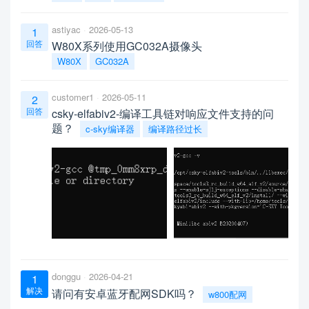
astiyac
2026-05-13
1
回答
W80X系列使用GC032A摄像头
W80X
GC032A
customer1
2026-05-11
2
回答
csky-elfabiv2-编译工具链对响应文件支持的问
题？
c-sky编译器
编译路径过长
donggu
2026-04-21
1
解决
请问有安卓蓝牙配网SDK吗？
w800配网