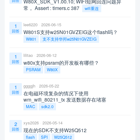
回答
W80X_SDK_V1.00.10; WIFI短网回连问题异
常， Assert : timers.c 387
wifi重连
lee6220
2026-06-15
1
回答
W801S支持w25N01GVZEIG这个flash吗？
W801
支不支持华邦w25N01GVZEIG
lilitao
2026-06-12
1
回答
w80x支持psram的开发板有哪些？
PSRAM
W80X
ggggjh
2026-05-22
1
回答
在电磁环境复杂的情况下使用
wm_wifi_80211_tx 发送数据存在堵塞
MAC
sdk2.0
xys2026
2026-05-14
2
回答
现在的SDK不支持W25Q512
flash
SPI
W25Q512