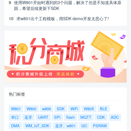
9
使用W801开始时遇到的3个问题，解决了但是不知道具体原
因，希望后续更新下SDK
10
求w801出个工程模板，用SDK demo开发太恶心了!
热门标签
W801
W800
w806
SDK
WiFi
W80X
BLE
串口
蓝牙
UART
SPI
flash
MQTT
CDK
ADC
DMA
WM_IoT_SDK
蓝牙、w801
I2C
PSRAM