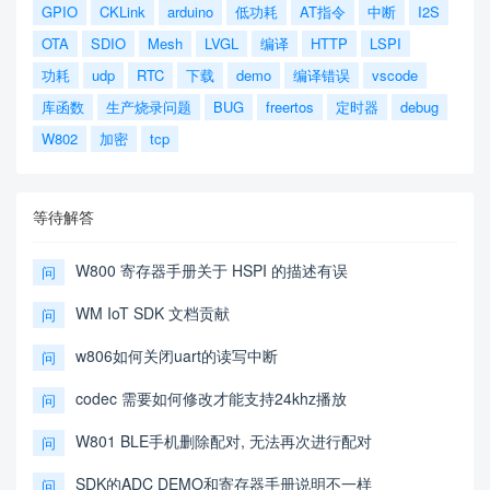
GPIO
CKLink
arduino
低功耗
AT指令
中断
I2S
OTA
SDIO
Mesh
LVGL
编译
HTTP
LSPI
功耗
udp
RTC
下载
demo
编译错误
vscode
库函数
生产烧录问题
BUG
freertos
定时器
debug
W802
加密
tcp
等待解答
W800 寄存器手册关于 HSPI 的描述有误
问
WM IoT SDK 文档贡献
问
w806如何关闭uart的读写中断
问
codec 需要如何修改才能支持24khz播放
问
W801 BLE手机删除配对, 无法再次进行配对
问
SDK的ADC DEMO和寄存器手册说明不一样
问