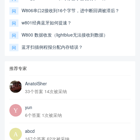
W806串口2接收到16个字节，进中断回调被滞后？
问
w801经典蓝牙如何提速？
问
W800 数据收发（lightblue无法接收到数据）
问
蓝牙扫描例程报分配内存错误？
问
推荐专家
AnatolSher
33个答案 14次被采纳
yun
6个答案 1次被采纳
abcd
167个答案 62次被采纳