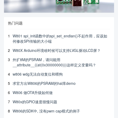
热门问题
1
W801 spi_init函数中的spi_set_endian()不起作用，应该如
何修改SPI传输的大小端
2
W80X Arduino环境啥时候可以支持LVGL驱动LCD屏？
3
外扩8M的PSRAM，请问能用
__attribute__((at(0x30000000)))这样定义变量吗？
4
w806 wdg无法自动复位和喂狗
5
求官方出W806的PSRAM的hal库demo
6
W806 做OTA升级如何做
7
W80x的GPIO速度很慢问题
8
W806的SDK中, 没有pwm cap模式的例子