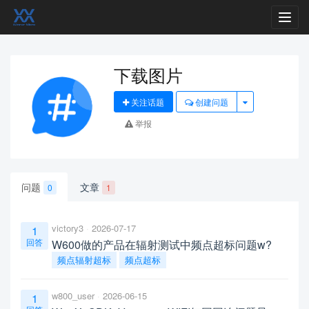
Toggl
navig
下载图片
关注话题
创建问题
举报
问题
文章
0
1
victory3
2026-07-17
1
回答
W600做的产品在辐射测试中频点超标问题w?
频点辐射超标
频点超标
w800_user
2026-06-15
1