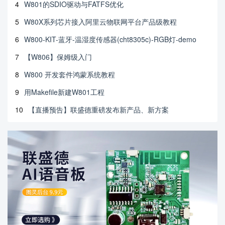
4
W801的SDIO驱动与FATFS优化
5
W80X系列芯片接入阿里云物联网平台产品级教程
6
W800-KIT-蓝牙-温湿度传感器(cht8305c)-RGB灯-demo
7
【W806】保姆级入门
8
W800 开发套件鸿蒙系统教程
9
用Makefile新建W801工程
10
【直播预告】联盛德重磅发布新产品、新方案