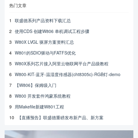
热门文章
1
联盛德系列产品资料下载汇总
2
使用CDS 创建W806 单机调试工程步骤
3
W80X LVGL 驱屏方案资料汇总
4
W801的SDIO驱动与FATFS优化
5
W80X系列芯片接入阿里云物联网平台产品级教程
6
W800-KIT-蓝牙-温湿度传感器(cht8305c)-RGB灯-demo
7
【W806】保姆级入门
8
W800 开发套件鸿蒙系统教程
9
用Makefile新建W801工程
10
【直播预告】联盛德重磅发布新产品、新方案