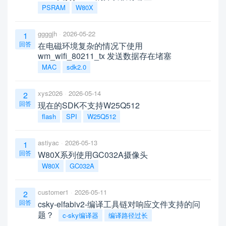
PSRAM
W80X
ggggjh
2026-05-22
1
回答
在电磁环境复杂的情况下使用
wm_wifi_80211_tx 发送数据存在堵塞
MAC
sdk2.0
xys2026
2026-05-14
2
回答
现在的SDK不支持W25Q512
flash
SPI
W25Q512
astiyac
2026-05-13
1
回答
W80X系列使用GC032A摄像头
W80X
GC032A
customer1
2026-05-11
2
回答
csky-elfabiv2-编译工具链对响应文件支持的问
题？
c-sky编译器
编译路径过长