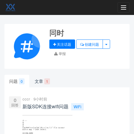
Toggl
navig
同时
关注话题
创建问题
举报
问题
文章
0
1
cccr
9小时前
0
回答
新版SDK连接wifi问题
WiFi