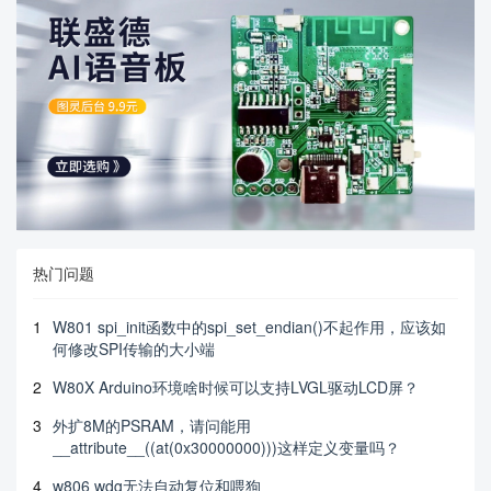
热门问题
1
W801 spi_init函数中的spi_set_endian()不起作用，应该如
何修改SPI传输的大小端
2
W80X Arduino环境啥时候可以支持LVGL驱动LCD屏？
3
外扩8M的PSRAM，请问能用
__attribute__((at(0x30000000)))这样定义变量吗？
4
w806 wdg无法自动复位和喂狗