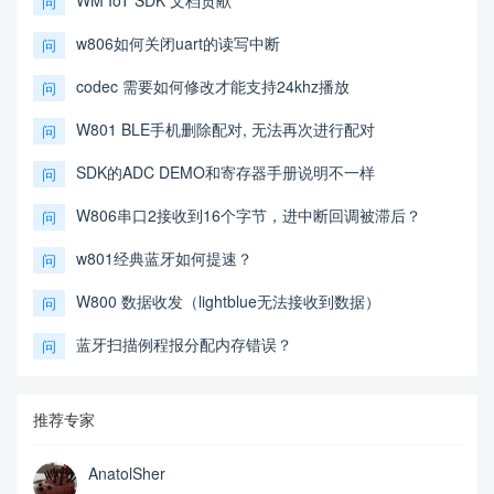
问
w806如何关闭uart的读写中断
问
codec 需要如何修改才能支持24khz播放
问
W801 BLE手机删除配对, 无法再次进行配对
问
SDK的ADC DEMO和寄存器手册说明不一样
问
W806串口2接收到16个字节，进中断回调被滞后？
问
w801经典蓝牙如何提速？
问
W800 数据收发（lightblue无法接收到数据）
问
蓝牙扫描例程报分配内存错误？
问
推荐专家
AnatolSher