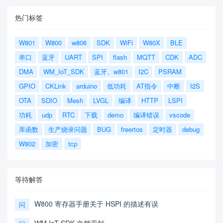
热门标签
W801
W800
w806
SDK
WiFi
W80X
BLE
串口
蓝牙
UART
SPI
flash
MQTT
CDK
ADC
DMA
WM_IoT_SDK
蓝牙、w801
I2C
PSRAM
GPIO
CKLink
arduino
低功耗
AT指令
中断
I2S
OTA
SDIO
Mesh
LVGL
编译
HTTP
LSPI
功耗
udp
RTC
下载
demo
编译错误
vscode
库函数
生产烧录问题
BUG
freertos
定时器
debug
W802
加密
tcp
等待解答
W800 寄存器手册关于 HSPI 的描述有误
问
WM IoT SDK 文档贡献