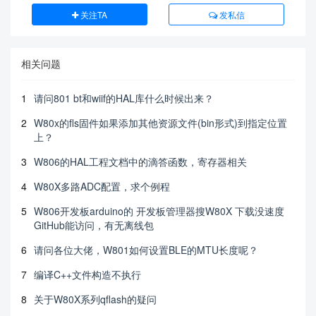
关注TA
发私信
相关问题
1
请问801 bt和wiif的HAL库什么时候出来？
2
W80x的fls固件如果添加其他资源文件(bin形式)到指定位置
上？
3
W806的HAL工程文档中的滴答函数，寄存器相关
4
W80X多路ADC配置，求个例程
5
W806开发板arduino的 开发板管理器搜W80X 下载没速度
GitHub能访问，有无离线包
6
请问各位大佬，W801如何设置BLE的MTU长度呢？
7
编译C++文件构造不执行
8
关于W80X系列qflash的疑问