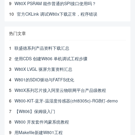
9
W80X PSRAM 能作普通的SPI接口使用吗？
10
官方CKLink 调试W80x下载正常，程序错误
热门文章
1
联盛德系列产品资料下载汇总
2
使用CDS 创建W806 单机调试工程步骤
3
W80X LVGL 驱屏方案资料汇总
4
W801的SDIO驱动与FATFS优化
5
W80X系列芯片接入阿里云物联网平台产品级教程
6
W800-KIT-蓝牙-温湿度传感器(cht8305c)-RGB灯-demo
7
【W806】保姆级入门
8
W800 开发套件鸿蒙系统教程
9
用Makefile新建W801工程