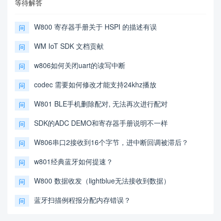
等待解答
W800 寄存器手册关于 HSPI 的描述有误
问
WM IoT SDK 文档贡献
问
w806如何关闭uart的读写中断
问
codec 需要如何修改才能支持24khz播放
问
W801 BLE手机删除配对, 无法再次进行配对
问
SDK的ADC DEMO和寄存器手册说明不一样
问
W806串口2接收到16个字节，进中断回调被滞后？
问
w801经典蓝牙如何提速？
问
W800 数据收发（lightblue无法接收到数据）
问
蓝牙扫描例程报分配内存错误？
问