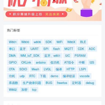
热门标签
W801
W800
w806
SDK
WiFi
W80X
BLE
串口
蓝牙
UART
SPI
flash
MQTT
CDK
ADC
DMA
WM_IoT_SDK
蓝牙、w801
I2C
PSRAM
GPIO
CKLink
arduino
低功耗
AT指令
中断
I2S
OTA
SDIO
Mesh
LVGL
编译
HTTP
LSPI
功耗
udp
RTC
下载
demo
编译错误
vscode
库函数
生产烧录问题
BUG
freertos
定时器
debug
W802
加密
tcp