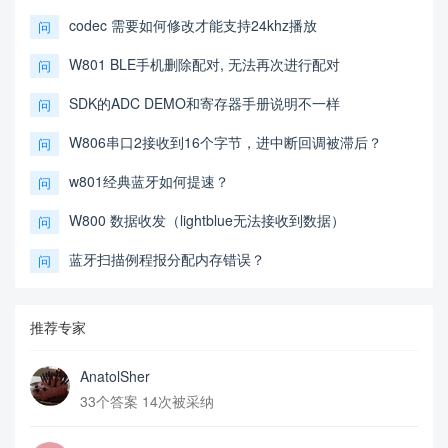
codec 需要如何修改才能支持24khz播放
问
W801 BLE手机删除配对, 无法再次进行配对
问
SDK的ADC DEMO和寄存器手册说明不一样
问
W806串口2接收到16个字节，进中断回调被滞后？
问
w801经典蓝牙如何提速？
问
W800 数据收发（lightblue无法接收到数据）
问
蓝牙扫描例程报分配内存错误？
问
推荐专家
AnatolSher
33个答案 14次被采纳