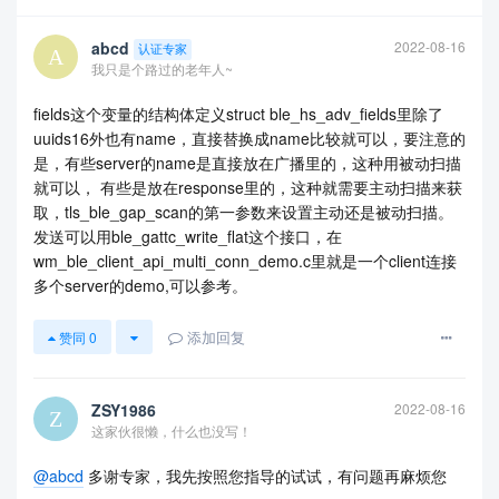
abcd
2022-08-16
认证专家
我只是个路过的老年人~
fields这个变量的结构体定义struct ble_hs_adv_fields里除了
uuids16外也有name，直接替换成name比较就可以，要注意的
是，有些server的name是直接放在广播里的，这种用被动扫描
就可以， 有些是放在response里的，这种就需要主动扫描来获
取，tls_ble_gap_scan的第一参数来设置主动还是被动扫描。
发送可以用ble_gattc_write_flat这个接口，在
wm_ble_client_api_multi_conn_demo.c里就是一个client连接
多个server的demo,可以参考。
添加回复
赞同
0
ZSY1986
2022-08-16
这家伙很懒，什么也没写！
@abcd
多谢专家，我先按照您指导的试试，有问题再麻烦您