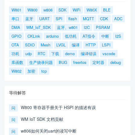
W801
W800
w806
SDK
WiFi
W80X
BLE
串口
蓝牙
UART
SPI
flash
MQTT
CDK
ADC
DMA
WM_IoT_SDK
蓝牙、w801
I2C
PSRAM
GPIO
CKLink
arduino
低功耗
AT指令
中断
I2S
OTA
SDIO
Mesh
LVGL
编译
HTTP
LSPI
功耗
udp
RTC
下载
demo
编译错误
vscode
库函数
生产烧录问题
BUG
freertos
定时器
debug
W802
加密
tcp
等待解答
W800 寄存器手册关于 HSPI 的描述有误
问
WM IoT SDK 文档贡献
问
w806如何关闭uart的读写中断
问