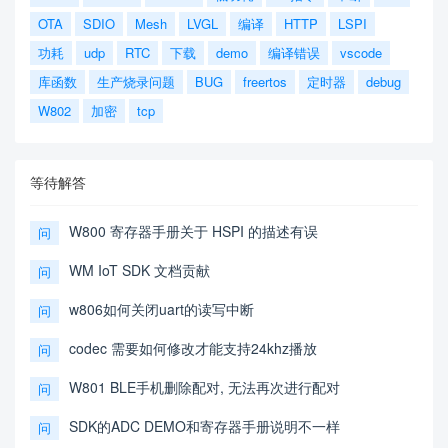
OTA
SDIO
Mesh
LVGL
编译
HTTP
LSPI
功耗
udp
RTC
下载
demo
编译错误
vscode
库函数
生产烧录问题
BUG
freertos
定时器
debug
W802
加密
tcp
等待解答
W800 寄存器手册关于 HSPI 的描述有误
问
WM IoT SDK 文档贡献
问
w806如何关闭uart的读写中断
问
codec 需要如何修改才能支持24khz播放
问
W801 BLE手机删除配对, 无法再次进行配对
问
SDK的ADC DEMO和寄存器手册说明不一样
问