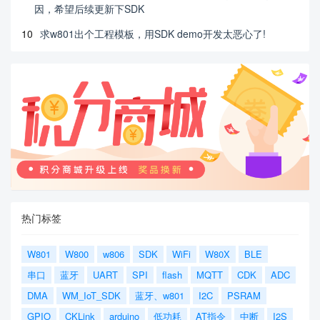
因，希望后续更新下SDK
10
求w801出个工程模板，用SDK demo开发太恶心了!
热门标签
W801
W800
w806
SDK
WiFi
W80X
BLE
串口
蓝牙
UART
SPI
flash
MQTT
CDK
ADC
DMA
WM_IoT_SDK
蓝牙、w801
I2C
PSRAM
GPIO
CKLink
arduino
低功耗
AT指令
中断
I2S