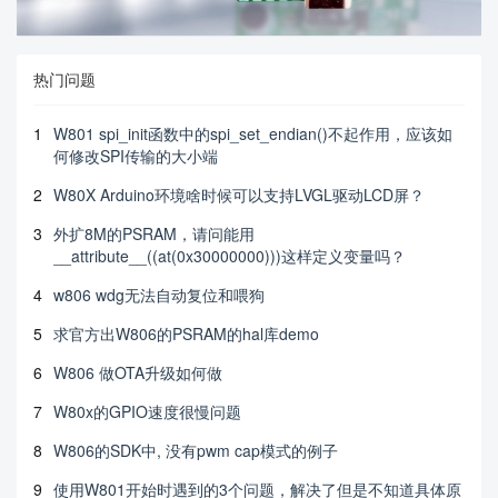
热门问题
1
W801 spi_init函数中的spi_set_endian()不起作用，应该如
何修改SPI传输的大小端
2
W80X Arduino环境啥时候可以支持LVGL驱动LCD屏？
3
外扩8M的PSRAM，请问能用
__attribute__((at(0x30000000)))这样定义变量吗？
4
w806 wdg无法自动复位和喂狗
5
求官方出W806的PSRAM的hal库demo
6
W806 做OTA升级如何做
7
W80x的GPIO速度很慢问题
8
W806的SDK中, 没有pwm cap模式的例子
9
使用W801开始时遇到的3个问题，解决了但是不知道具体原