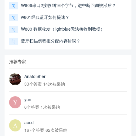
W806串口2接收到16个字节，进中断回调被滞后？
问
w801经典蓝牙如何提速？
问
W800 数据收发（lightblue无法接收到数据）
问
蓝牙扫描例程报分配内存错误？
问
推荐专家
AnatolSher
33个答案 14次被采纳
yun
6个答案 1次被采纳
abcd
167个答案 62次被采纳