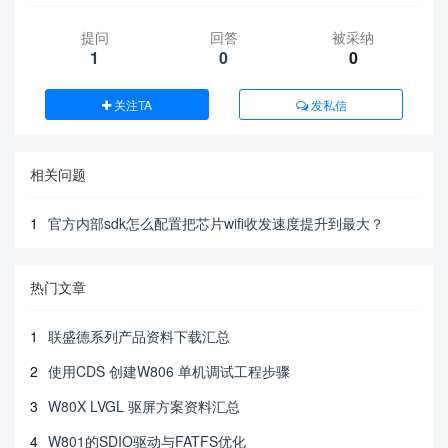
提问
回答
被采纳
1
0
0
关注TA
发私信
相关问题
1
官方内部sdk怎么配置把芯片wifi收发速度提升到最大？
热门文章
1
联盛德系列产品资料下载汇总
2
使用CDS 创建W806 单机调试工程步骤
3
W80X LVGL 驱屏方案资料汇总
4
W801的SDIO驱动与FATFS优化