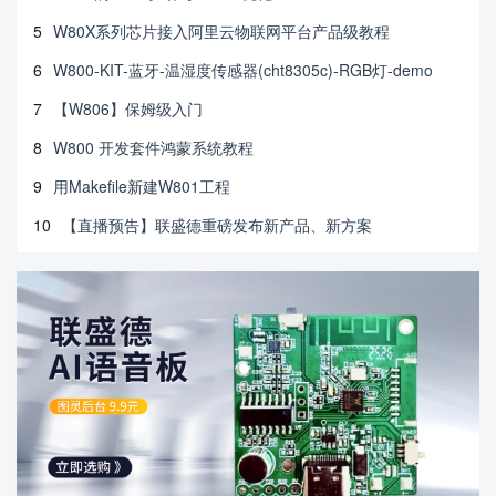
5
W80X系列芯片接入阿里云物联网平台产品级教程
6
W800-KIT-蓝牙-温湿度传感器(cht8305c)-RGB灯-demo
7
【W806】保姆级入门
8
W800 开发套件鸿蒙系统教程
9
用Makefile新建W801工程
10
【直播预告】联盛德重磅发布新产品、新方案