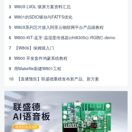
3
W80X LVGL 驱屏方案资料汇总
4
W801的SDIO驱动与FATFS优化
5
W80X系列芯片接入阿里云物联网平台产品级教程
6
W800-KIT-蓝牙-温湿度传感器(cht8305c)-RGB灯-demo
7
【W806】保姆级入门
8
W800 开发套件鸿蒙系统教程
9
用Makefile新建W801工程
10
【直播预告】联盛德重磅发布新产品、新方案