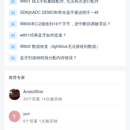
W801 BLE手机删除配对, 无法再次进行配对
问
SDK的ADC DEMO和寄存器手册说明不一样
问
W806串口2接收到16个字节，进中断回调被滞后？
问
w801经典蓝牙如何提速？
问
W800 数据收发（lightblue无法接收到数据）
问
蓝牙扫描例程报分配内存错误？
问
推荐专家
AnatolSher
33个答案 14次被采纳
yun
6个答案 1次被采纳