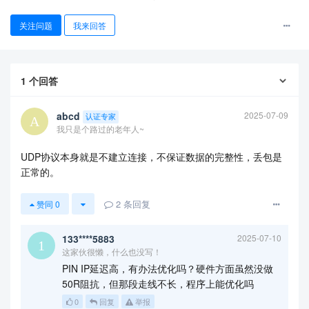
关注问题
我来回答
1
个回答
abcd
2025-07-09
认证专家
查看更多
我只是个路过的老年人~
UDP协议本身就是不建立连接，不保证数据的完整性，丢包是
正常的。
2
条回复
赞同
0
133****5883
2025-07-10
这家伙很懒，什么也没写！
PIN IP延迟高，有办法优化吗？硬件方面虽然没做
50R阻抗，但那段走线不长，程序上能优化吗
0
回复
举报