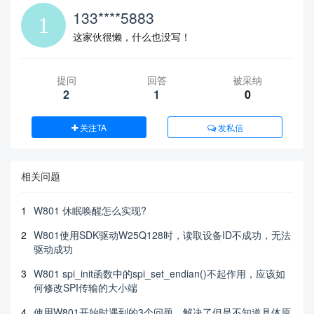
133****5883
这家伙很懒，什么也没写！
提问
回答
被采纳
2
1
0
关注TA
发私信
相关问题
1
W801 休眠唤醒怎么实现?
2
W801使用SDK驱动W25Q128时，读取设备ID不成功，无法
驱动成功
3
W801 spi_init函数中的spi_set_endian()不起作用，应该如
何修改SPI传输的大小端
4
使用W801开始时遇到的3个问题，解决了但是不知道具体原