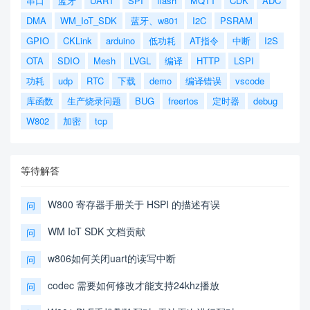
串口
蓝牙
UART
SPI
flash
MQTT
CDK
ADC
DMA
WM_IoT_SDK
蓝牙、w801
I2C
PSRAM
GPIO
CKLink
arduino
低功耗
AT指令
中断
I2S
OTA
SDIO
Mesh
LVGL
编译
HTTP
LSPI
功耗
udp
RTC
下载
demo
编译错误
vscode
库函数
生产烧录问题
BUG
freertos
定时器
debug
W802
加密
tcp
等待解答
W800 寄存器手册关于 HSPI 的描述有误
问
WM IoT SDK 文档贡献
问
w806如何关闭uart的读写中断
问
codec 需要如何修改才能支持24khz播放
问