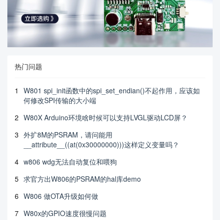
热门问题
1
W801 spi_init函数中的spi_set_endian()不起作用，应该如
何修改SPI传输的大小端
2
W80X Arduino环境啥时候可以支持LVGL驱动LCD屏？
3
外扩8M的PSRAM，请问能用
__attribute__((at(0x30000000)))这样定义变量吗？
4
w806 wdg无法自动复位和喂狗
5
求官方出W806的PSRAM的hal库demo
6
W806 做OTA升级如何做
7
W80x的GPIO速度很慢问题