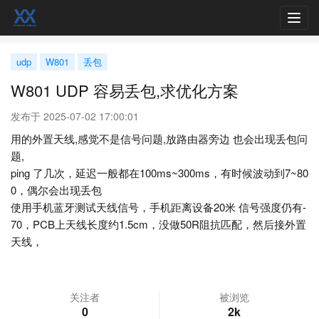
Toggl
navig
udp
W801
丢包
W801 UDP 容易丢包,求优化方案
发布于 2025-07-02 17:00:01
用的外置天线,感觉不是信号问题,放路由器旁边 也会出现丢包问
题,
ping 了几次，延迟一般都在100ms~300ms，有时候波动到7~80
0，偶尔会出现丢包
使用手机蓝牙测试天线信号，手机距离设备20米 信号强度仍有-
70，PCB上天线长度约1.5cm，没做50R阻抗匹配，然后接外置
天线，
关注者
被浏览
0
2k