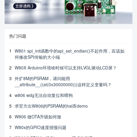
热门问题
1
W801 spi_init函数中的spi_set_endian()不起作用，应该如
何修改SPI传输的大小端
2
W80X Arduino环境啥时候可以支持LVGL驱动LCD屏？
3
外扩8M的PSRAM，请问能用
__attribute__((at(0x30000000)))这样定义变量吗？
4
w806 wdg无法自动复位和喂狗
5
求官方出W806的PSRAM的hal库demo
6
W806 做OTA升级如何做
7
W80x的GPIO速度很慢问题