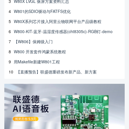
3
W80X LVGL 驱屏方案资料汇总
4
W801的SDIO驱动与FATFS优化
5
W80X系列芯片接入阿里云物联网平台产品级教程
6
W800-KIT-蓝牙-温湿度传感器(cht8305c)-RGB灯-demo
7
【W806】保姆级入门
8
W800 开发套件鸿蒙系统教程
9
用Makefile新建W801工程
10
【直播预告】联盛德重磅发布新产品、新方案