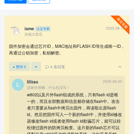
isme
2025-08-18
认证专家
冰镇大西瓜
固件加密会通过芯片ID，MAC地址和FLASH ID等生成唯一ID，
再通过公钥加密，私钥解密。
查看更多
4
条回复
赞同
0
lilitao
2025-08-20
这家伙很懒，什么也没写！
w802以及片外flash组成的系统，只有flash id是唯
一的，而且全部数据和信息都存储在flash中。攻击
者只需要从flash中拷贝出固件，再读取出原flash
id。然后把固件写入一个新的flash中，并使用id修改
器修改flash id或者使用flash id欺骗芯片，就可以轻
松绕过固件的防拷贝检查。这片新的flash芯片可以