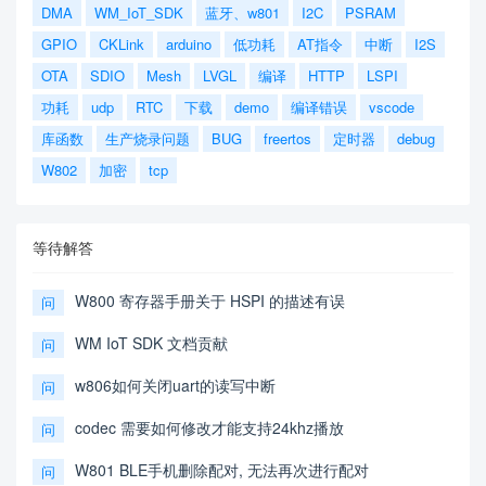
DMA
WM_IoT_SDK
蓝牙、w801
I2C
PSRAM
GPIO
CKLink
arduino
低功耗
AT指令
中断
I2S
OTA
SDIO
Mesh
LVGL
编译
HTTP
LSPI
功耗
udp
RTC
下载
demo
编译错误
vscode
库函数
生产烧录问题
BUG
freertos
定时器
debug
W802
加密
tcp
等待解答
W800 寄存器手册关于 HSPI 的描述有误
问
WM IoT SDK 文档贡献
问
w806如何关闭uart的读写中断
问
codec 需要如何修改才能支持24khz播放
问
W801 BLE手机删除配对, 无法再次进行配对
问