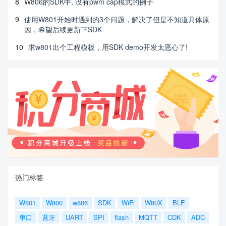
8
W806的SDK中, 没有pwm cap模式的例子
9
使用W801开始时遇到的3个问题，解决了但是不知道具体原
因，希望后续更新下SDK
10
求w801出个工程模板，用SDK demo开发太恶心了!
热门标签
W801
W800
w806
SDK
WiFi
W80X
BLE
串口
蓝牙
UART
SPI
flash
MQTT
CDK
ADC