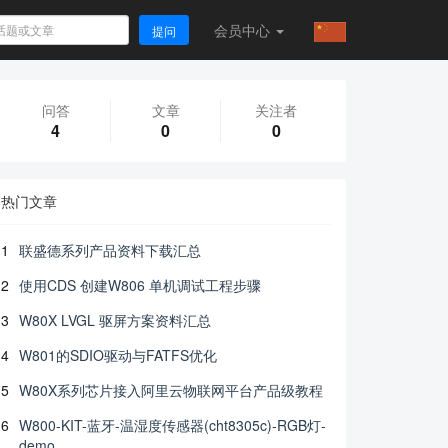
会员
中心
提问
问答
文章
关注者
4
0
0
热门文章
1
联盛德系列产品资料下载汇总
2
使用CDS 创建W806 单机调试工程步骤
3
W80X LVGL 驱屏方案资料汇总
4
W801的SDIO驱动与FATFS优化
5
W80X系列芯片接入阿里云物联网平台产品级教程
6
W800-KIT-蓝牙-温湿度传感器(cht8305c)-RGB灯-
demo