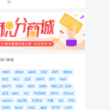
了!
热门标签
W801
W800
w806
SDK
WiFi
W80X
BLE
串口
蓝牙
UART
SPI
flash
MQTT
CDK
ADC
DMA
WM_IoT_SDK
蓝牙、w801
I2C
PSRAM
GPIO
CKLink
arduino
低功耗
AT指令
中断
I2S
OTA
SDIO
Mesh
LVGL
编译
HTTP
LSPI