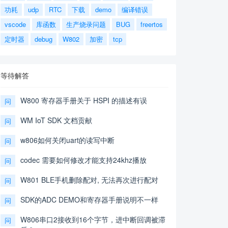
功耗
udp
RTC
下载
demo
编译错误
vscode
库函数
生产烧录问题
BUG
freertos
定时器
debug
W802
加密
tcp
等待解答
W800 寄存器手册关于 HSPI 的描述有误
问
WM IoT SDK 文档贡献
问
w806如何关闭uart的读写中断
问
codec 需要如何修改才能支持24khz播放
问
W801 BLE手机删除配对, 无法再次进行配对
问
SDK的ADC DEMO和寄存器手册说明不一样
问
W806串口2接收到16个字节，进中断回调被滞
问