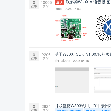
联盛德W80X AI语音板
0
10005
置顶
点赞
浏览
isme
2025-07-03
基于W80X_SDK_v1.00.10
0
2206
点赞
浏览
shiinakaze
2025-05-15
【联盛德W803试用】在中景园ZJY
0
2624
点赞
浏览
联盛德W803试用
中景园ZJY169S1