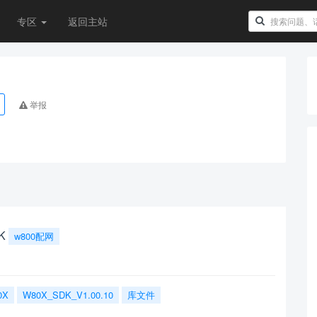
专区
返回主站
举报
K
w800配网
0X
W80X_SDK_V1.00.10
库文件