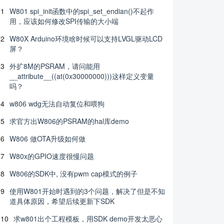
1
W801 spi_init函数中的spi_set_endian()不起作
用，应该如何修改SPI传输的大小端
2
W80X Arduino环境啥时候可以支持LVGL驱动LCD
屏？
3
外扩8M的PSRAM，请问能用
__attribute__((at(0x30000000)))这样定义变量
吗？
4
w806 wdg无法自动复位和喂狗
5
求官方出W806的PSRAM的hal库demo
6
W806 做OTA升级如何做
7
W80x的GPIO速度很慢问题
8
W806的SDK中, 没有pwm cap模式的例子
9
使用W801开始时遇到的3个问题，解决了但是不知
道具体原因，希望后续更新下SDK
10
求w801出个工程模板，用SDK demo开发太恶心