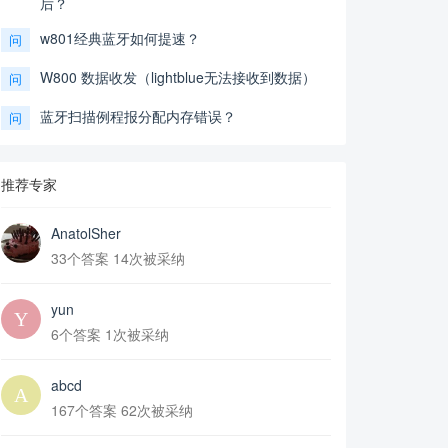
后？
w801经典蓝牙如何提速？
问
W800 数据收发（lightblue无法接收到数据）
问
蓝牙扫描例程报分配内存错误？
问
推荐专家
AnatolSher
33个答案 14次被采纳
yun
6个答案 1次被采纳
abcd
167个答案 62次被采纳