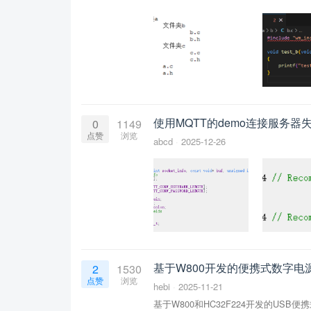
使用MQTT的demo连接服务器
0
1149
点赞
浏览
abcd
2025-12-26
基于W800开发的便携式数字电
2
1530
点赞
浏览
hebi
2025-11-21
基于W800和HC32F224开发的USB