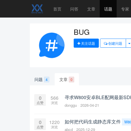
首页
问答
文章
话题
专家
BUG
关注话题
创建问题
问题
文章
4
0
寻求W800安卓BLE配网最新SD
0
566
点赞
浏览
donggu
2026-04-21
如何把代码生成静态库文件
0
1220
W8
点赞
浏览
abcd
2025-12-29