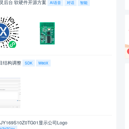
 图灵后台 软硬件开源方案
AI语音
对话
智能
的项目结构调整
SDK
W80X
169S10Z0TG01显示公司Logo
0Z0TG01