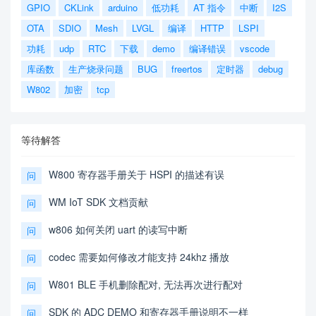
GPIO
CKLink
arduino
低功耗
AT 指令
中断
I2S
OTA
SDIO
Mesh
LVGL
编译
HTTP
LSPI
功耗
udp
RTC
下载
demo
编译错误
vscode
库函数
生产烧录问题
BUG
freertos
定时器
debug
W802
加密
tcp
等待解答
W800 寄存器手册关于 HSPI 的描述有误
问
WM IoT SDK 文档贡献
问
w806 如何关闭 uart 的读写中断
问
codec 需要如何修改才能支持 24khz 播放
问
W801 BLE 手机删除配对, 无法再次进行配对
问
SDK 的 ADC DEMO 和寄存器手册说明不一样
问