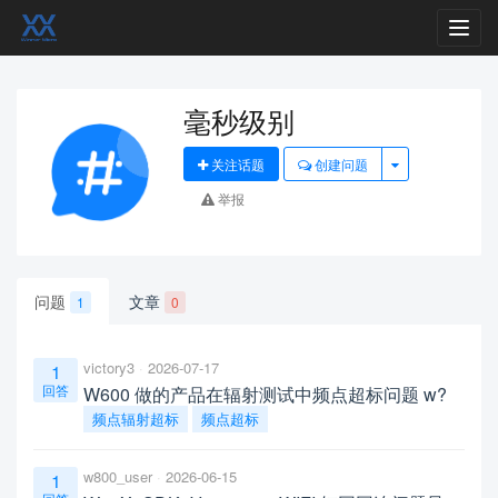
Toggl
navig
毫秒级别
关注话题
创建问题
举报
问题
文章
1
0
victory3
2026-07-17
1
回答
W600 做的产品在辐射测试中频点超标问题 w?
频点辐射超标
频点超标
w800_user
2026-06-15
1