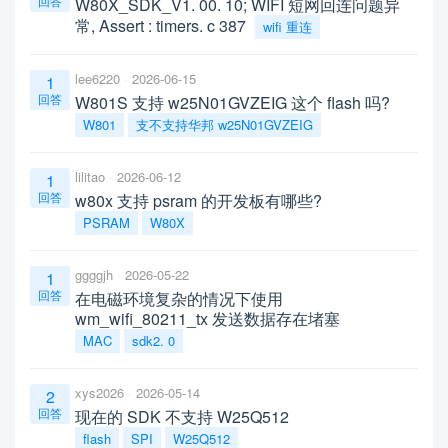
回答
W80X_SDK_V1. 00. 10; WIFI 短网回连问题异
常, Assert : timers. c 387
wifi 重连
lee6220
2026-06-15
1
回答
W801S 支持 w25N01GVZEIG 这个 flash 吗?
W801
支不支持华邦 w25N01GVZEIG
lilitao
2026-06-12
1
回答
w80x 支持 psram 的开发板有哪些?
PSRAM
W80X
ggggjh
2026-05-22
1
回答
在电磁环境复杂的情况下使用
wm_wifi_80211_tx 发送数据存在堵塞
MAC
sdk2. 0
xys2026
2026-05-14
2
回答
现在的 SDK 不支持 W25Q512
flash
SPI
W25Q512