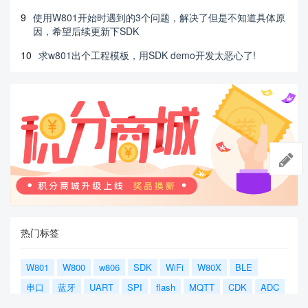
9
使用W801开始时遇到的3个问题，解决了但是不知道具体原
因，希望后续更新下SDK
10
求w801出个工程模板，用SDK demo开发太恶心了!
热门标签
W801
W800
w806
SDK
WiFi
W80X
BLE
串口
蓝牙
UART
SPI
flash
MQTT
CDK
ADC
DMA
WM_IoT_SDK
蓝牙、w801
I2C
PSRAM