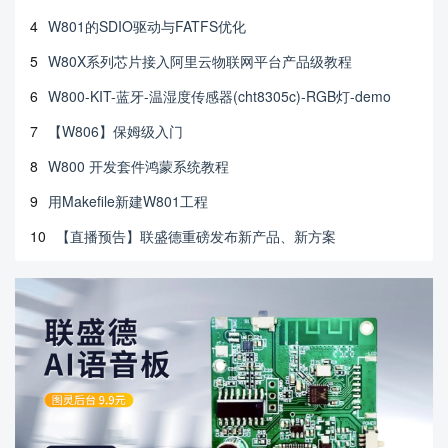
4
W801的SDIO驱动与FATFS优化
5
W80X系列芯片接入阿里云物联网平台产品级教程
6
W800-KIT-蓝牙-温湿度传感器(cht8305c)-RGB灯-demo
7
【W806】保姆级入门
8
W800 开发套件鸿蒙系统教程
9
用Makefile新建W801工程
10
【直播预告】联盛德重磅发布新产品、新方案