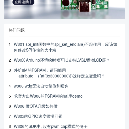
热门问题
1
W801 spi_init函数中的spi_set_endian()不起作用，应该如
何修改SPI传输的大小端
2
W80X Arduino环境啥时候可以支持LVGL驱动LCD屏？
3
外扩8M的PSRAM，请问能用
__attribute__((at(0x30000000)))这样定义变量吗？
4
w806 wdg无法自动复位和喂狗
5
求官方出W806的PSRAM的hal库demo
6
W806 做OTA升级如何做
7
W80x的GPIO速度很慢问题
8
W806的SDK中, 没有pwm cap模式的例子