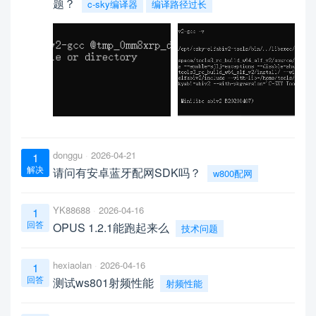
题？
c-sky编译器
编译路径过长
donggu
2026-04-21
1
解决
请问有安卓蓝牙配网SDK吗？
w800配网
YK88688
2026-04-16
1
回答
OPUS 1.2.1能跑起来么
技术问题
hexiaolan
2026-04-16
1
回答
测试ws801射频性能
射频性能