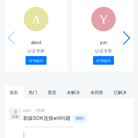
abcd
yun
认证专家
认证专家
向TA提问
向TA提问
最新
热门
悬赏
未解决
未回答
已解决
cccr
1天前
0
回答
新版SDK连接wifi问题
WiFi