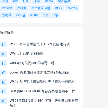
功耗
udp
RTC
下载
demo
编译错误
vscode
库函数
生产烧录问题
BUG
freertos
定时器
debug
W802
加密
tcp
等待解答
W800 寄存器手册关于 HSPI 的描述有误
问
WM IoT SDK 文档贡献
问
w806如何关闭uart的读写中断
问
codec 需要如何修改才能支持24khz播放
问
W801 BLE手机删除配对, 无法再次进行配对
问
SDK的ADC DEMO和寄存器手册说明不一样
问
W806串口2接收到16个字节，进中断回调被滞
问
后？