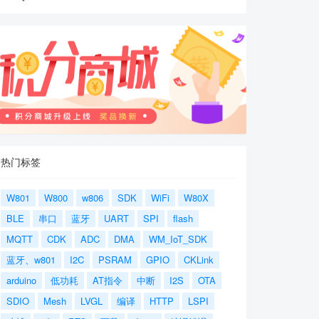
热门标签
W801
W800
w806
SDK
WiFi
W80X
BLE
串口
蓝牙
UART
SPI
flash
MQTT
CDK
ADC
DMA
WM_IoT_SDK
蓝牙、w801
I2C
PSRAM
GPIO
CKLink
arduino
低功耗
AT指令
中断
I2S
OTA
SDIO
Mesh
LVGL
编译
HTTP
LSPI