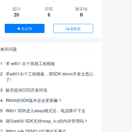
提问
回答
被采纳
20
6
0
关注TA
发私信
相关问题
1
求 w801 出个简易工程模板
2
求w801出个工程模板，用SDK demo开发太恶心
了!
3
能否提供CDS开发环境
4
W806的SDK版本还会更新嘛？
5
W801 SDK进入sleep模式后，电流降不下去
6
请问w800 SDK支持heap_4.c的内存管理吗？
7
W801 sdk DEMO I2C测试不通过