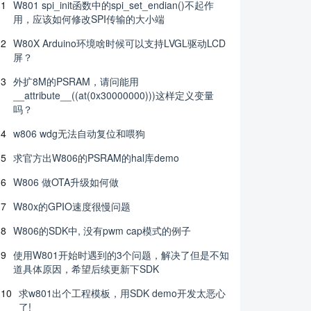
1
W801 spi_init函数中的spi_set_endian()不起作
用，应该如何修改SPI传输的大小端
2
W80X Arduino环境啥时候可以支持LVGL驱动LCD
屏？
3
外扩8M的PSRAM，请问能用
__attribute__((at(0x30000000)))这样定义变量
吗？
4
w806 wdg无法自动复位和喂狗
5
求官方出W806的PSRAM的hal库demo
6
W806 做OTA升级如何做
7
W80x的GPIO速度很慢问题
8
W806的SDK中, 没有pwm cap模式的例子
9
使用W801开始时遇到的3个问题，解决了但是不知
道具体原因，希望后续更新下SDK
10
求w801出个工程模板，用SDK demo开发太恶心
了!